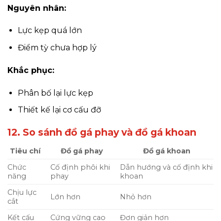
Nguyên nhân:
Lực kẹp quá lớn
Điểm tỳ chưa hợp lý
Khắc phục:
Phân bố lại lực kẹp
Thiết kế lại cơ cấu đỡ
12. So sánh đồ gá phay và đồ gá khoan
Tiêu chí
Đồ gá phay
Đồ gá khoan
Chức
Cố định phôi khi
Dẫn hướng và cố định khi
năng
phay
khoan
Chịu lực
Lớn hơn
Nhỏ hơn
cắt
Kết cấu
Cứng vững cao
Đơn giản hơn