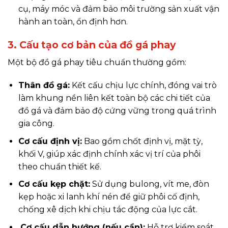
cụ, máy móc và đảm bảo môi trường sản xuất vận
hành an toàn, ổn định hơn.
3. Cấu tạo cơ bản của đồ gá phay
Một bộ đồ gá phay tiêu chuẩn thường gồm:
Thân đồ gá:
Kết cấu chịu lực chính, đóng vai trò
làm khung nền liên kết toàn bộ các chi tiết của
đồ gá và đảm bảo độ cứng vững trong quá trình
gia công.
Cơ cấu định vị:
Bao gồm chốt định vị, mặt tỳ,
khối V, giúp xác định chính xác vị trí của phôi
theo chuẩn thiết kế.
Cơ cấu kẹp chặt:
Sử dụng bulong, vít me, đòn
kẹp hoặc xi lanh khí nén để giữ phôi cố định,
chống xê dịch khi chịu tác động của lực cắt.
Cơ cấu dẫn hướng (nếu cần):
Hỗ trợ kiểm soát