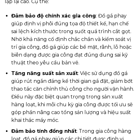
lặp lại cao. Cụ thể:
Đảm bảo độ chính xác gia công
: Đồ gá phay
giúp định vị phôi đúng tọa độ thiết kế, hạn chế
sai lệch kích thước trong suốt quá trình cắt gọt.
Nhờ khả năng cố định chắc chắn và kiểm soát vị
trí gia công, đồ gá giúp các bề mặt, rãnh, lỗ hoặc
biên dạng được gia công đạt đúng dung sai kỹ
thuật theo yêu cầu bản vẽ.
Tăng năng suất sản xuất
: Việc sử dụng đồ gá
giúp rút ngắn đáng kể thời gian gá đặt, giảm bớt
thao tác căn chỉnh thủ công cho người vận hành.
Điều này đặc biệt quan trọng trong sản xuất
hàng loạt, khi mỗi chu kỳ gia công được tối ưu sẽ
góp phần nâng cao tổng sản lượng và hiệu suất
khai thác máy móc.
Đảm bảo tính đồng nhất
: Trong gia công hàng
loạt, đồ gá phay giúp các chi tiết được định vị