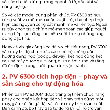
với các chi tiết dùng trong ngành ô tô, dầu khí và
năng lượng.
So với các model cùng phân khúc, PV 6300 sở hữu
công suất và mô-men xoắn vượt trội, cho phép thực
hiện các nguyên công cắt mạnh mẽ và liên tục. Ngoài
ra, tùy chọn trục chính mô-men xoắn cao giúp người
dùng tiếp tục nâng cao hiệu suất trong những ứng
dụng đặc thù.
Ngay cả khi gia công kéo dài với chi tiết nặng, PV 6300
vẫn duy trì độ chính xác cao nhờ hệ thống dẫn
hướng dạng hộp (box guideway) kết hợp cùng kết
cấu bệ máy được gia cường, giúp giảm rung và tăng
độ ổn định trong suốt quá trình vận hành.
2. PV 6300 tích hợp tiện – phay và
sẵn sàng cho tự động hóa
Phiên bản PV 6300M được trang bị thêm chức năng
phay, cho phép kết hợp tiện và phay trên cùng một
máy, giảm số lần gá đặt và tối ưu quy trình sản xuất.
Bên cạnh đó, bộ thay dao tự động (ATC) hỗ trợ vận