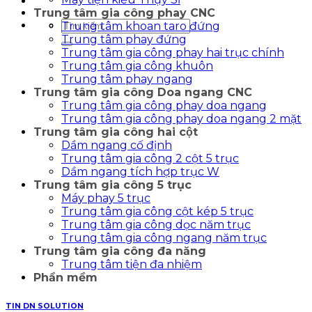
Trung tâm gia công phay CNC
Tìm
Trung tâm khoan taro đứng
kiếm:
Trung tâm phay đứng
Trung tâm gia công phay hai trục chính
Trung tâm gia công khuôn
Trung tâm phay ngang
Trung tâm gia công Doa ngang CNC
Trung tâm gia công phay doa ngang
Trung tâm gia công phay doa ngang 2 mặt
Trung tâm gia công hai cột
Dầm ngang cố định
Trung tâm gia công 2 cột 5 trục
Dầm ngang tích hợp trục W
Trung tâm gia công 5 trục
Máy phay 5 trục
Trung tâm gia công cột kép 5 trục
Trung tâm gia công dọc năm trục
Trung tâm gia công ngang năm trục
Trung tâm gia công đa năng
Trung tâm tiện đa nhiệm
Phần mềm
TIN DN SOLUTION