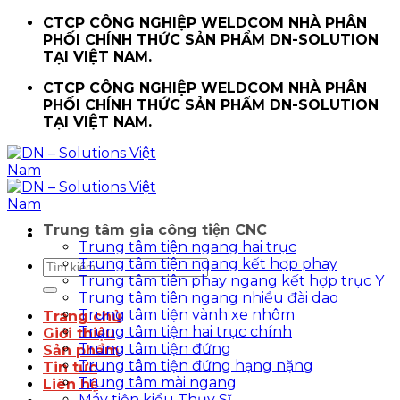
Chuyển
CTCP CÔNG NGHIỆP WELDCOM NHÀ PHÂN
đến
PHỐI CHÍNH THỨC SẢN PHẨM DN-SOLUTION
nội
TẠI VIỆT NAM.
dung
CTCP CÔNG NGHIỆP WELDCOM NHÀ PHÂN
PHỐI CHÍNH THỨC SẢN PHẨM DN-SOLUTION
TẠI VIỆT NAM.
Trung tâm gia công tiện CNC
Trung tâm tiện ngang hai trục
Trung tâm tiện ngang kết hợp phay
Tìm
Trung tâm tiện phay ngang kết hợp trục Y
kiếm:
Trung tâm tiện ngang nhiều đài dao
Trung tâm tiện vành xe nhôm
Trang chủ
Trung tâm tiện hai trục chính
Giới thiệu
Trung tâm tiện đứng
Sản phẩm
Trung tâm tiện đứng hạng nặng
Tin tức
Trung tâm mài ngang
Liên hệ
Máy tiện kiểu Thụy Sĩ