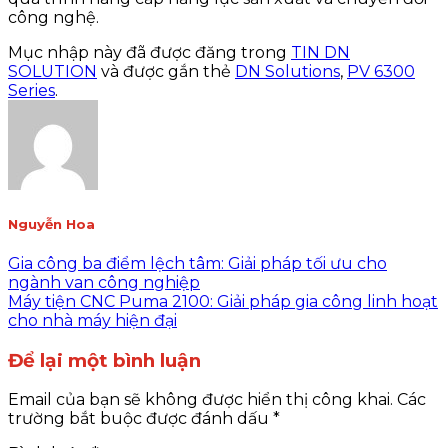
công nghệ.
Mục nhập này đã được đăng trong
TIN DN
SOLUTION
và được gắn thẻ
DN Solutions
,
PV 6300
Series
.
Nguyễn Hoa
Gia công ba điểm lệch tâm: Giải pháp tối ưu cho
ngành van công nghiệp
Máy tiện CNC Puma 2100: Giải pháp gia công linh hoạt
cho nhà máy hiện đại
Để lại một bình luận
Email của bạn sẽ không được hiển thị công khai.
Các
trường bắt buộc được đánh dấu
*