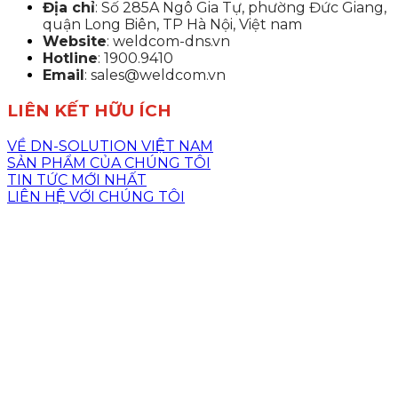
Địa chỉ
: Số 285A Ngô Gia Tự, phường Đức Giang,
quận Long Biên, TP Hà Nội, Việt nam
Website
: weldcom-dns.vn
Hotline
: 1900.9410
Email
: sales@weldcom.vn
LIÊN KẾT HỮU ÍCH
VỀ DN-SOLUTION VIỆT NAM
SẢN PHẨM CỦA CHÚNG TÔI
TIN TỨC MỚI NHẤT
LIÊN HỆ VỚI CHÚNG TÔI