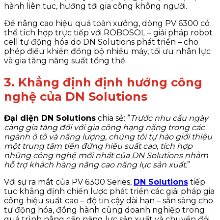
hành liên tục, hướng tới gia công không người.
Để nâng cao hiệu quả toàn xưởng, dòng PV 6300 có
thể tích hợp trực tiếp với ROBOSOL – giải pháp robot
cell tự động hóa do DN Solutions phát triển – cho
phép điều khiển đồng bộ nhiều máy, tối ưu nhân lực
và gia tăng năng suất tổng thể.
3. Khẳng định định hướng công
nghệ của DN Solutions
Đại diện DN Solutions
chia sẻ: “
Trước nhu cầu ngày
càng gia tăng đối với gia công hạng nặng trong các
ngành ô tô và năng lượng, chúng tôi tự hào giới thiệu
một trung tâm tiện đứng hiệu suất cao, tích hợp
những công nghệ mới nhất của DN Solutions nhằm
hỗ trợ khách hàng nâng cao năng lực sản xuất.
”
Với sự ra mắt của PV 6300 Series,
DN Solutions
tiếp
tục khẳng định chiến lược phát triển các giải pháp gia
công hiệu suất cao – độ tin cậy dài hạn – sẵn sàng cho
tự động hóa, đồng hành cùng doanh nghiệp trong
quá trình nâng cấp năng lực sản xuất và chuyển đổi