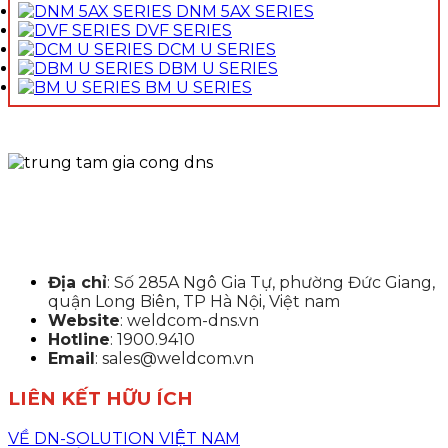
DNM 5AX SERIES
DVF SERIES
DCM U SERIES
DBM U SERIES
BM U SERIES
Địa chỉ
: Số 285A Ngô Gia Tự, phường Đức Giang,
quận Long Biên, TP Hà Nội, Việt nam
Website
: weldcom-dns.vn
Hotline
: 1900.9410
Email
: sales@weldcom.vn
LIÊN KẾT HỮU ÍCH
VỀ DN-SOLUTION VIỆT NAM