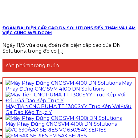
ĐOÀN ĐẠI DIỆN CẤP CAO DN SOLUTIONS ĐẾN THĂM VÀ LÀM
VIỆC CÙNG WELDCOM
Ngày 11/3 vừa qua, đoàn đại diện cấp cao của DN
Solutions, trong đó có [...]
sản phẩm trong tuần
Máy
Phay Đứng CNC SVM 4100 DN Solutions
Máy Tiện CNC PUMA TT 1300SYY Trục Kép Với Đầu
Gá Dao Kép Trục Y
Máy Phay Đứng CNC SVM 4100i DN Solutions
VC 630/5AX SERIES
FM 5AX SERIES