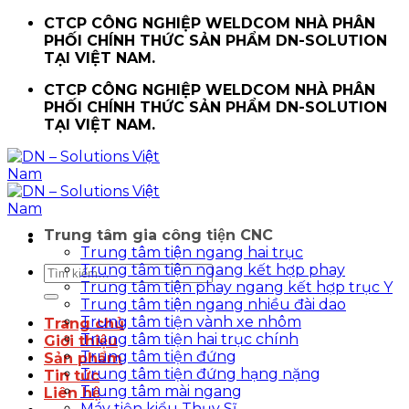
Chuyển
CTCP CÔNG NGHIỆP WELDCOM NHÀ PHÂN
đến
PHỐI CHÍNH THỨC SẢN PHẨM DN-SOLUTION
nội
TẠI VIỆT NAM.
dung
CTCP CÔNG NGHIỆP WELDCOM NHÀ PHÂN
PHỐI CHÍNH THỨC SẢN PHẨM DN-SOLUTION
TẠI VIỆT NAM.
Trung tâm gia công tiện CNC
Trung tâm tiện ngang hai trục
Trung tâm tiện ngang kết hợp phay
Tìm
Trung tâm tiện phay ngang kết hợp trục Y
kiếm:
Trung tâm tiện ngang nhiều đài dao
Trung tâm tiện vành xe nhôm
Trang chủ
Trung tâm tiện hai trục chính
Giới thiệu
Trung tâm tiện đứng
Sản phẩm
Trung tâm tiện đứng hạng nặng
Tin tức
Trung tâm mài ngang
Liên hệ
Máy tiện kiểu Thụy Sĩ