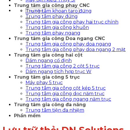
Trung tâm gia công phay CNC
Tìm
Trung tâm khoan taro đứng
kiếm:
Trung tâm phay đứng
Trung tâm gia công phay hai trục chính
Trung tâm gia công khuôn
Trung tâm phay ngang
Trung tâm gia công Doa ngang CNC
Trung tâm gia công phay doa ngang
Trung tâm gia công phay doa ngang 2 mặt
Trung tâm gia công hai cột
Dầm ngang cố định
Trung tâm gia công 2 cột 5 trục
Dầm ngang tích hợp trục W
Trung tâm gia công 5 trục
Máy phay 5 trục
Trung tâm gia công cột kép 5 trục
Trung tâm gia công dọc năm trục
Trung tâm gia công ngang năm trục
Trung tâm gia công đa năng
Trung tâm tiện đa nhiệm
Phần mềm