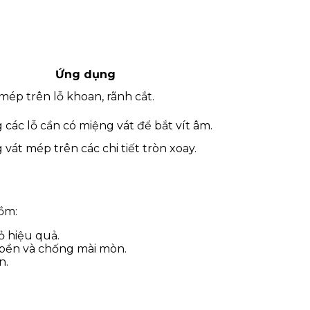
Ứng dụng
mép trên lỗ khoan, rãnh cắt.
 các lỗ cần có miệng vát để bắt vít âm.
 vát mép trên các chi tiết tròn xoay.
ồm:
bỏ hiệu quả.
ộ bền và chống mài mòn.
n.