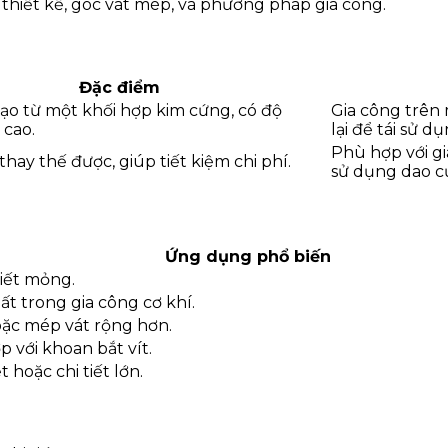
thiết kế, góc vát mép, và phương pháp gia công.
Đặc điểm
ạo từ một khối hợp kim cứng, có độ
Gia công trên 
cao.
lại để tái sử dụ
Phù hợp với gi
 thay thế được, giúp tiết kiệm chi phí.
sử dụng dao c
Ứng dụng phổ biến
tiết mỏng.
ất trong gia công cơ khí.
oặc mép vát rộng hơn.
 với khoan bắt vít.
hoặc chi tiết lớn.