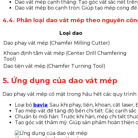
Dao vát mép cạnh thẳng: Tạo góc vát sắc nét trên c
Dao vát mép bo cạnh tròn: Giúp tạo mép cong để 
4.4. Phân loại dao vát mép theo nguyên côn
Loại dao
Dao phay vát mép (Chamfer Milling Cutter)
Khoan định tâm vát mép (Center Drill Chamfering
Tool)
Dao tiện vát mép (Chamfer Turning Tool)
5. Ứng dụng của dao vát mép
Dao phay vát mép có mặt trong hầu hết các quy trình 
Loại bỏ
bavia
: Sau khi phay, tiện, khoan, cắt laser
Tạo mép vát để tăng độ bền chi tiết: Các cạnh sắ
Chuẩn bị mối hàn: Trước khi hàn, mép chi tiết th
Tạo góc vát thẩm mỹ: Giúp sản phẩm hoàn thiện 