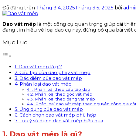
Đã đăng trên
Tháng 3 4, 2025
Tháng 3 5, 2025
bởi
admi
Dao vát mép
là một công cụ quan trọng giúp cải thiệ
đang tìm hiểu về loại dao cụ này, đừng bỏ qua bài viết c
Mục Lục
1. Dao vát mép là gì?
2. Cấu tạo của dao phay vát mép
3. Đặc điểm của dao vát mép
4. Phân loại dao vát mép
4.1. Phân loại theo cấu tạo dao
4.2. Phân loại theo góc vát mép
4.3. Phân loại theo dạng vát mép
4.4. Phân loại dao vát mép theo nguyên công gia c
5. Ứng dụng của dao vát mép
6. Cách chọn dao vát mép phù hợp
7. Lưu ý sử dụng dao vát mép hiệu quả
1. Dao vát mép là gì?