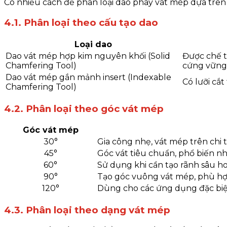
Có nhiều cách để phân loại dao phay vát mép dựa trên 
4.1. Phân loại theo cấu tạo dao
Loại dao
Dao vát mép hợp kim nguyên khối (Solid
Được chế t
Chamfering Tool)
cứng vững 
Dao vát mép gắn mảnh insert (Indexable
Có lưỡi cắt
Chamfering Tool)
4.2. Phân loại theo góc vát mép
Góc vát mép
30°
Gia công nhẹ, vát mép trên chi 
45°
Góc vát tiêu chuẩn, phổ biến nh
60°
Sử dụng khi cần tạo rãnh sâu h
90°
Tạo góc vuông vát mép, phù hợp
120°
Dùng cho các ứng dụng đặc biệt 
4.3. Phân loại theo dạng vát mép