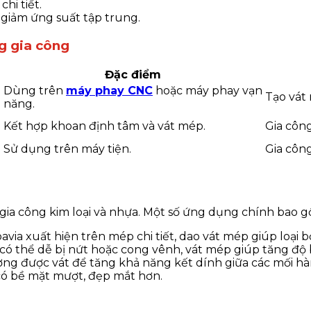
hi tiết.
giảm ứng suất tập trung.
g gia công
Đặc điểm
Dùng trên
máy phay CNC
hoặc máy phay vạn
Tạo vát 
năng.
Kết hợp khoan định tâm và vát mép.
Gia công
Sử dụng trên máy tiện.
Gia công
gia công kim loại và nhựa. Một số ứng dụng chính bao g
, bavia xuất hiện trên mép chi tiết, dao vát mép giúp loại 
c có thể dễ bị nứt hoặc cong vênh, vát mép giúp tăng đ
ường được vát để tăng khả năng kết dính giữa các mối hà
có bề mặt mượt, đẹp mắt hơn.