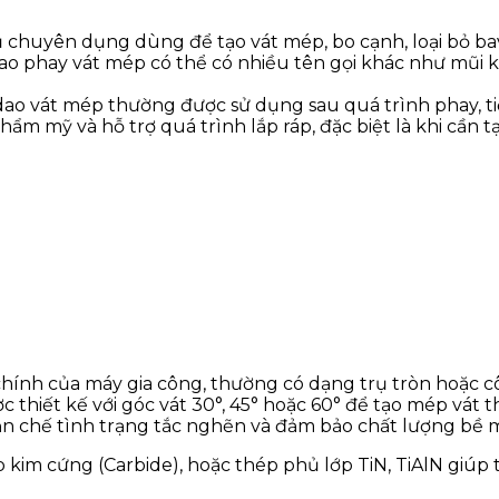
ụ chuyên dụng dùng để tạo vát mép, bo cạnh, loại bỏ bav
dao phay vát mép có thể có nhiều tên gọi khác như mũi 
, dao vát mép thường được sử dụng sau quá trình phay, ti
hẩm mỹ và hỗ trợ quá trình lắp ráp, đặc biệt là khi cần t
chính của máy gia công, thường có dạng trụ tròn hoặc cô
c thiết kế với góc vát 30°, 45° hoặc 60° để tạo mép vát 
hạn chế tình trạng tắc nghẽn và đảm bảo chất lượng bề 
kim cứng (Carbide), hoặc thép phủ lớp TiN, TiAlN giúp 