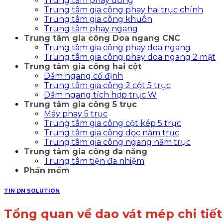
Trung tâm phay đứng
Trung tâm gia công phay hai trục chính
Trung tâm gia công khuôn
Trung tâm phay ngang
Trung tâm gia công Doa ngang CNC
Trung tâm gia công phay doa ngang
Trung tâm gia công phay doa ngang 2 mặt
Trung tâm gia công hai cột
Dầm ngang cố định
Trung tâm gia công 2 cột 5 trục
Dầm ngang tích hợp trục W
Trung tâm gia công 5 trục
Máy phay 5 trục
Trung tâm gia công cột kép 5 trục
Trung tâm gia công dọc năm trục
Trung tâm gia công ngang năm trục
Trung tâm gia công đa năng
Trung tâm tiện đa nhiệm
Phần mềm
TIN DN SOLUTION
Tổng quan về dao vát mép chi tiết