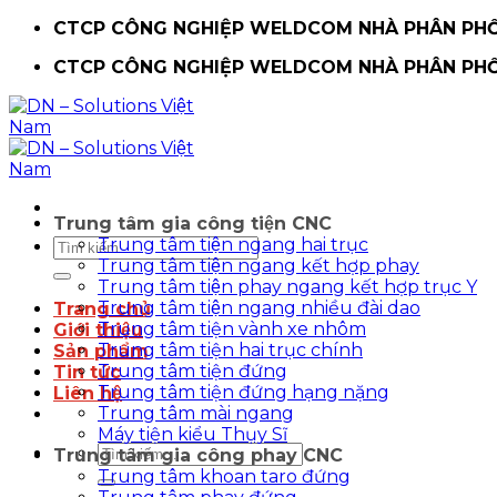
Chuyển
CTCP CÔNG NGHIỆP WELDCOM NHÀ PHÂN PHỐI
đến
CTCP CÔNG NGHIỆP WELDCOM NHÀ PHÂN PHỐI
nội
dung
Trung tâm gia công tiện CNC
Trung tâm tiện ngang hai trục
Tìm
Trung tâm tiện ngang kết hợp phay
kiếm:
Trung tâm tiện phay ngang kết hợp trục Y
Trung tâm tiện ngang nhiều đài dao
Trang chủ
Trung tâm tiện vành xe nhôm
Giới thiệu
Trung tâm tiện hai trục chính
Sản phẩm
Trung tâm tiện đứng
Tin tức
Trung tâm tiện đứng hạng nặng
Liên hệ
Trung tâm mài ngang
Máy tiện kiểu Thụy Sĩ
Tìm
Trung tâm gia công phay CNC
kiếm:
Trung tâm khoan taro đứng