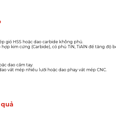
p
ép gió HSS hoặc dao carbide không phủ.
 hợp kim cứng (Carbide), có phủ TiN, TiAlN để tăng độ b
oặc dao cầm tay.
 dao vát mép nhiều lưỡi hoặc dao phay vát mép CNC.
 quả