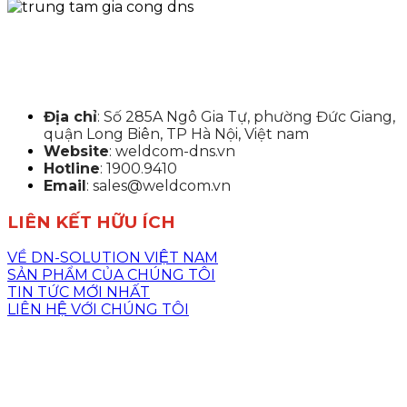
Địa chỉ
: Số 285A Ngô Gia Tự, phường Đức Giang,
quận Long Biên, TP Hà Nội, Việt nam
Website
: weldcom-dns.vn
Hotline
: 1900.9410
Email
: sales@weldcom.vn
LIÊN KẾT HỮU ÍCH
VỀ DN-SOLUTION VIỆT NAM
SẢN PHẨM CỦA CHÚNG TÔI
TIN TỨC MỚI NHẤT
LIÊN HỆ VỚI CHÚNG TÔI