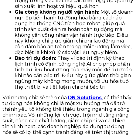
trọng trong việc kết nối các thiết bị, giúp quản lý
sản xuất linh hoạt và hiệu quả hơn.
Gia công không người vận hành:
Một số doanh
nghiệp tiến hành tự động hóa bằng cách áp
dụng hệ thống CNC tích hợp robot, giúp quá
trình sản xuất diễn ra hoàn toàn tự động mà
không cần công nhân vận hành trực tiếp. Điều
này không chỉ giúp giảm chi phí lao động mà
còn đảm bảo an toàn trong môi trường làm việc,
đặc biệt là khi xử lý các vật liệu nguy hiểm.
Bảo trì dự đoán:
Thay vì bảo trì định kỳ theo
lịch trình cố định, công nghệ AI cho phép phân
tích dữ liệu hoạt động của máy móc để dự đoán
khi nào cần bảo trì. Điều này giúp giảm thời gian
ngừng máy không mong muốn, tối ưu hóa tuổi
thọ thiết bị và tiết kiệm chi phí bảo trì.
Với những chia sẻ trên của
DN Solutions
, có thể thấy
tự động hóa không chỉ là một xu hướng mà đã trở
thành yếu tố không thể thiếu trong ngành gia công
chính xác. Với những lợi ích vượt trội như tăng năng
suất, nâng cao chất lượng, giảm chi phí và cải thiện
tính linh hoạt, các doanh nghiệp áp dụng tự động
hóa sẽ có lợi thế cạnh tranh đáng kể trên thị trường.