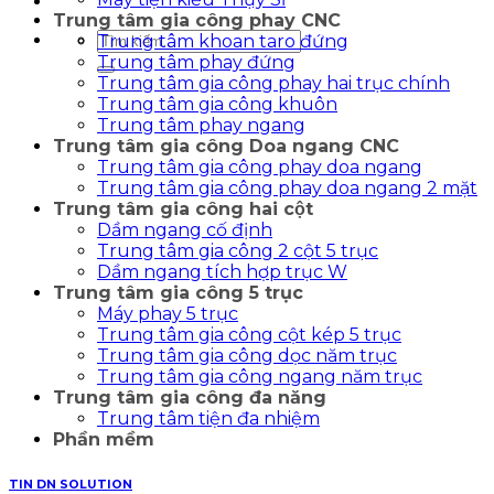
Trung tâm gia công phay CNC
Tìm
Trung tâm khoan taro đứng
kiếm:
Trung tâm phay đứng
Trung tâm gia công phay hai trục chính
Trung tâm gia công khuôn
Trung tâm phay ngang
Trung tâm gia công Doa ngang CNC
Trung tâm gia công phay doa ngang
Trung tâm gia công phay doa ngang 2 mặt
Trung tâm gia công hai cột
Dầm ngang cố định
Trung tâm gia công 2 cột 5 trục
Dầm ngang tích hợp trục W
Trung tâm gia công 5 trục
Máy phay 5 trục
Trung tâm gia công cột kép 5 trục
Trung tâm gia công dọc năm trục
Trung tâm gia công ngang năm trục
Trung tâm gia công đa năng
Trung tâm tiện đa nhiệm
Phần mềm
TIN DN SOLUTION