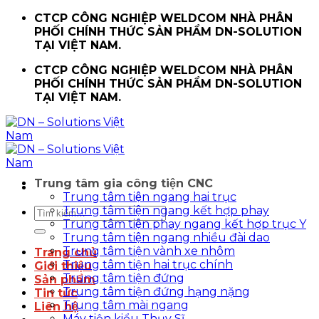
Chuyển
CTCP CÔNG NGHIỆP WELDCOM NHÀ PHÂN
đến
PHỐI CHÍNH THỨC SẢN PHẨM DN-SOLUTION
nội
TẠI VIỆT NAM.
dung
CTCP CÔNG NGHIỆP WELDCOM NHÀ PHÂN
PHỐI CHÍNH THỨC SẢN PHẨM DN-SOLUTION
TẠI VIỆT NAM.
Trung tâm gia công tiện CNC
Trung tâm tiện ngang hai trục
Trung tâm tiện ngang kết hợp phay
Tìm
Trung tâm tiện phay ngang kết hợp trục Y
kiếm:
Trung tâm tiện ngang nhiều đài dao
Trung tâm tiện vành xe nhôm
Trang chủ
Trung tâm tiện hai trục chính
Giới thiệu
Trung tâm tiện đứng
Sản phẩm
Trung tâm tiện đứng hạng nặng
Tin tức
Trung tâm mài ngang
Liên hệ
Máy tiện kiểu Thụy Sĩ