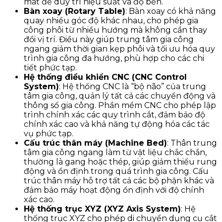
mát để duy trì hiệu suất và độ bền.
Bàn xoay (Rotary Table)
: Bàn xoay có khả năng
quay nhiều góc độ khác nhau, cho phép gia
công phôi từ nhiều hướng mà không cần thay
đổi vị trí. Điều này giúp trung tâm gia công
ngang giảm thời gian kẹp phôi và tối ưu hóa quy
trình gia công đa hướng, phù hợp cho các chi
tiết phức tạp.
Hệ thống điều khiển CNC (CNC Control
System)
: Hệ thống CNC là “bộ não” của trung
tâm gia công, quản lý tất cả các chuyển động và
thông số gia công. Phần mềm CNC cho phép lập
trình chính xác các quy trình cắt, đảm bảo độ
chính xác cao và khả năng tự động hóa các tác
vụ phức tạp.
Cấu trúc thân máy (Machine Bed)
: Thân trung
tâm gia công ngang làm từ vật liệu chắc chắn,
thường là gang hoặc thép, giúp giảm thiểu rung
động và ổn định trong quá trình gia công. Cấu
trúc thân máy hỗ trợ tất cả các bộ phận khác và
đảm bảo máy hoạt động ổn định với độ chính
xác cao.
Hệ thống trục XYZ (XYZ Axis System)
: Hệ
thống trục XYZ cho phép di chuyển dụng cụ cắt