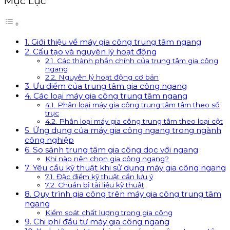
Mục Lục
1. Giới thiệu về máy gia công trung tâm ngang
2. Cấu tạo và nguyên lý hoạt động
2.1. Các thành phần chính của trung tâm gia công
ngang
2.2. Nguyên lý hoạt động cơ bản
3. Ưu điểm của trung tâm gia công ngang
4. Các loại máy gia công trung tâm ngang
4.1. Phân loại máy gia công trung tâm tâm theo số
trục
4.2. Phân loại máy gia công trung tâm theo loại cột
5. Ứng dụng của máy gia công ngang trong ngành
công nghiệp
6. So sánh trung tâm gia công dọc với ngang
Khi nào nên chọn gia công ngang?
7. Yêu cầu kỹ thuật khi sử dụng máy gia công ngang
7.1. Đặc điểm kỹ thuật cần lưu ý
7.2. Chuẩn bị tài liệu kỹ thuật
8. Quy trình gia công trên máy gia công trung tâm
ngang
Kiểm soát chất lượng trong gia công
9. Chi phí đầu tư máy gia công ngang