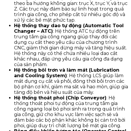
theo ba hướng không gian: trục X, trục Y, và trục
Z. Các trục này đảm bảo sự linh hoạt trong quá
trình gia công, cho phép cắt từ nhiều góc độ và
xử lý các bề mặt phức tạp.
Hệ thống thay dao tự động (Automatic Tool
Changer – ATC)
: Hệ thống ATC tự động trên
trung tâm gia công ngang giúp thay đổi các
dụng cụ cắt theo yêu cầu của chương trình
CNC, giảm thời gian dừng máy và tăng hiệu suất.
Hệ thống này có thể chứa nhiều loại dao cắt
khác nhau, đáp ứng yêu cầu gia công đa dạng
của sản phẩm.
Hệ thống bôi trơn và làm mát (Lubrication
and Cooling System)
: Hệ thống LCS giúp làm
mát dụng cụ cắt và phôi, đồng thời bôi trơn các
bộ phận cơ khí, giảm ma sát và hao mòn, giúp gia
tăng độ bền và hiệu suất của máy.
Hệ thống thoát phoi (Chip Conveyor)
: Hệ
thống thoát phoi tự động của trung tâm gia
công ngang loại bỏ phoi sinh ra trong quá trình
gia công, giữ cho khu vực làm việc sạch sẽ và
đảm bảo các bộ phận khác không bị cản trở bởi
phoi, giúp duy trì chất lượng bề mặt gia công.