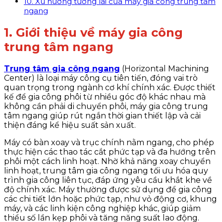
10. Xu hướng tương lai của máy gia công trung tâm
ngang
1. Giới thiệu về máy gia công
trung tâm ngang
Trung tâm gia công ngang
(Horizontal Machining
Center) là loại máy công cụ tiên tiến, đóng vai trò
quan trọng trong ngành cơ khí chính xác. Được thiết
kế để gia công phôi từ nhiều góc độ khác nhau mà
không cần phải di chuyển phôi, máy gia công trung
tâm ngang giúp rút ngắn thời gian thiết lập và cải
thiện đáng kể hiệu suất sản xuất.
Máy có bàn xoay và trục chính nằm ngang, cho phép
thực hiện các thao tác cắt phức tạp và đa hướng trên
phôi một cách linh hoạt. Nhờ khả năng xoay chuyển
linh hoạt, trung tâm gia công ngang tối ưu hóa quy
trình gia công liên tục, đáp ứng yêu cầu khắt khe về
độ chính xác. Máy thường được sử dụng để gia công
các chi tiết lớn hoặc phức tạp, như vỏ động cơ, khung
máy, và các linh kiện công nghiệp khác, giúp giảm
thiểu số lần kẹp phôi và tăng năng suất lao động.