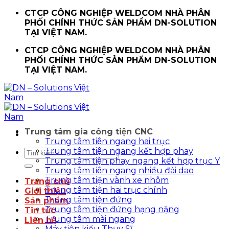
Chuyển
CTCP CÔNG NGHIỆP WELDCOM NHÀ PHÂN
đến
PHỐI CHÍNH THỨC SẢN PHẨM DN-SOLUTION
nội
TẠI VIỆT NAM.
dung
CTCP CÔNG NGHIỆP WELDCOM NHÀ PHÂN
PHỐI CHÍNH THỨC SẢN PHẨM DN-SOLUTION
TẠI VIỆT NAM.
Trung tâm gia công tiện CNC
Trung tâm tiện ngang hai trục
Trung tâm tiện ngang kết hợp phay
Tìm
Trung tâm tiện phay ngang kết hợp trục Y
kiếm:
Trung tâm tiện ngang nhiều đài dao
Trung tâm tiện vành xe nhôm
Trang chủ
Trung tâm tiện hai trục chính
Giới thiệu
Trung tâm tiện đứng
Sản phẩm
Trung tâm tiện đứng hạng nặng
Tin tức
Trung tâm mài ngang
Liên hệ
Máy tiện kiểu Thụy Sĩ