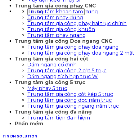
Trung tâm gia công phay CNC
Tìm
Trung tâm khoan taro đứng
kiếm:
Trung tâm phay đứng
Trung tâm gia công phay hai trục chính
Trung tâm gia công khuôn
Trung tâm phay ngang
Trung tâm gia công Doa ngang CNC
Trung tâm gia công phay doa ngang
Trung tâm gia công phay doa ngang 2 mặt
Trung tâm gia công hai cột
Dầm ngang cố định
Trung tâm gia công 2 cột 5 trục
Dầm ngang tích hợp trục W
Trung tâm gia công 5 trục
Máy phay 5 trục
Trung tâm gia công cột kép 5 trục
Trung tâm gia công dọc năm trục
Trung tâm gia công ngang năm trục
Trung tâm gia công đa năng
Trung tâm tiện đa nhiệm
Phần mềm
TIN DN SOLUTION