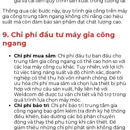
giá và cải tiến quy trình sản xuất trong tương lai.
Thông qua các bước này, quy trình gia công trên máy
gia công trung tâm ngang không chỉ nâng cao hiệu
suất mà còn đảm bảo sản phẩm đạt chất lượng cao.
9. Chi phí đầu tư máy gia công
ngang
Chi phí mua sắm
: Chi phí đầu tư ban đầu cho
trung tâm gia công ngang có thể cao hơn so với
các loại máy công cụ khác. Tuy nhiên, với lợi ích
từ việc tăng năng suất và độ chính xác, doanh
nghiệp có thể thu hồi vốn nhanh chóng. Để tối
ưu hóa chi phí mua sắm và chọn lựa thiết bị phù
hợp với nhu cầu sản xuất, hãy liên hệ với
Weldcom để được tư vấn chi tiết và hỗ trợ trong
quá trình lựa chọn máy móc.
Chi phí bảo trì
: Chi phí bảo trì trung tâm gia
công ngang bao gồm kiểm tra định kỳ hệ thống
điều khiển, bảo dưỡng các bộ phận chuyển
động và thay thế phụ tùng khi cần thiết. Để
giảm thiểu những chi phí phát sinh không đáng