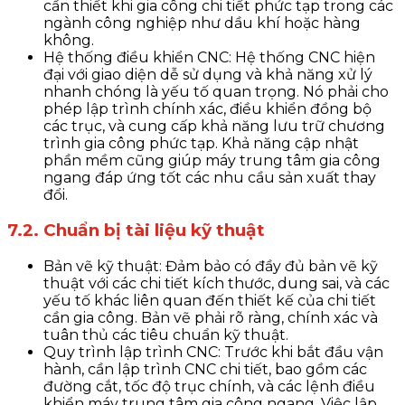
cần thiết khi gia công chi tiết phức tạp trong các
ngành công nghiệp như dầu khí hoặc hàng
không.
Hệ thống điều khiển CNC: Hệ thống CNC hiện
đại với giao diện dễ sử dụng và khả năng xử lý
nhanh chóng là yếu tố quan trọng. Nó phải cho
phép lập trình chính xác, điều khiển đồng bộ
các trục, và cung cấp khả năng lưu trữ chương
trình gia công phức tạp. Khả năng cập nhật
phần mềm cũng giúp máy trung tâm gia công
ngang đáp ứng tốt các nhu cầu sản xuất thay
đổi.
7.2. Chuẩn bị tài liệu kỹ thuật
Bản vẽ kỹ thuật: Đảm bảo có đầy đủ bản vẽ kỹ
thuật với các chi tiết kích thước, dung sai, và các
yếu tố khác liên quan đến thiết kế của chi tiết
cần gia công. Bản vẽ phải rõ ràng, chính xác và
tuân thủ các tiêu chuẩn kỹ thuật.
Quy trình lập trình CNC: Trước khi bắt đầu vận
hành, cần lập trình CNC chi tiết, bao gồm các
đường cắt, tốc độ trục chính, và các lệnh điều
khiển máy trung tâm gia công ngang. Việc lập