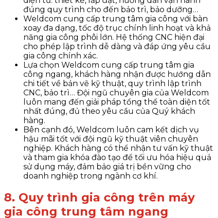
diện từ: thiết kế, lắp đặt, hướng dẫn vận hành
đúng quy trình cho đến bảo trì, bảo dưỡng…
Weldcom cung cấp trung tâm gia công với bàn
xoay đa dạng, tốc độ trục chính linh hoạt và khả
năng gia công phôi lớn. Hệ thống CNC hiện đại
cho phép lập trình dễ dàng và đáp ứng yêu cầu
gia công chính xác.
Lựa chọn Weldcom cung cấp trung tâm gia
công ngang, khách hàng nhận được hướng dẫn
chi tiết về bản vẽ kỹ thuật, quy trình lập trình
CNC, bảo trì… Đội ngũ chuyên gia của Weldcom
luôn mang đến giải pháp tổng thể toàn diện tốt
nhất đúng, đủ theo yêu cầu của Quý khách
hàng.
Bên cạnh đó, Weldcom luôn cam kết dịch vụ
hậu mãi tốt với đội ngũ kỹ thuật viên chuyên
nghiệp. Khách hàng có thể nhận tư vấn kỹ thuật
và tham gia khóa đào tạo để tối ưu hóa hiệu quả
sử dụng máy, đảm bảo giá trị bền vững cho
doanh nghiệp trong ngành cơ khí.
8. Quy trình gia công trên máy
gia công trung tâm ngang