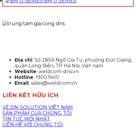
BM U SERIES
Địa chỉ
: Số 285A Ngô Gia Tự, phường Đức Giang,
quận Long Biên, TP Hà Nội, Việt nam
Website
: weldcom-dns.vn
Hotline
: 1900.9410
Email
: sales@weldcom.vn
LIÊN KẾT HỮU ÍCH
VỀ DN-SOLUTION VIỆT NAM
SẢN PHẨM CỦA CHÚNG TÔI
TIN TỨC MỚI NHẤT
LIÊN HỆ VỚI CHÚNG TÔI