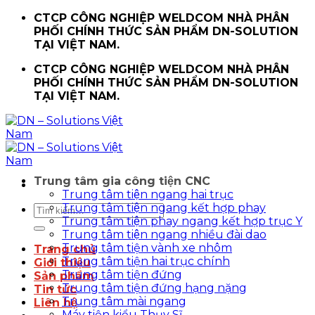
Chuyển
CTCP CÔNG NGHIỆP WELDCOM NHÀ PHÂN
đến
PHỐI CHÍNH THỨC SẢN PHẨM DN-SOLUTION
nội
TẠI VIỆT NAM.
dung
CTCP CÔNG NGHIỆP WELDCOM NHÀ PHÂN
PHỐI CHÍNH THỨC SẢN PHẨM DN-SOLUTION
TẠI VIỆT NAM.
Trung tâm gia công tiện CNC
Trung tâm tiện ngang hai trục
Trung tâm tiện ngang kết hợp phay
Tìm
Trung tâm tiện phay ngang kết hợp trục Y
kiếm:
Trung tâm tiện ngang nhiều đài dao
Trung tâm tiện vành xe nhôm
Trang chủ
Trung tâm tiện hai trục chính
Giới thiệu
Trung tâm tiện đứng
Sản phẩm
Trung tâm tiện đứng hạng nặng
Tin tức
Trung tâm mài ngang
Liên hệ
Máy tiện kiểu Thụy Sĩ