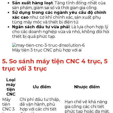
Sản xuất hàng loạt
: Tăng tính đồng nhất của
sản phẩm, giảm sai số và thời gian gia công.
Sử dụng trong các ngành yêu cầu độ chính
xác cao
như: cơ khí chính xác, sản xuất phụ
tùng máy móc và thiết bị điện tử.
Ngân sách đầu tư vừa phải
: Là lựa chọn hợp lý
cho các doanh nghiệp vừa và nhỏ, không đòi hỏi
thiết bị quá phức tạp.
Máy tiện 3 trục CNC phù hợp với ai
5. So sánh máy tiện CNC 4 trục, 5
trục với 3 trục
Loại
máy
Ưu điểm
Nhược điểm
tiện
CNC
Máy
Chi phí đầu tư thấp,
Hạn chế về khả năng
tiện
dễ vận hành, phù
gia công các chi tiết
CNC 3
hợp với các chi tiết
phức tạp hoặc đa mặt.