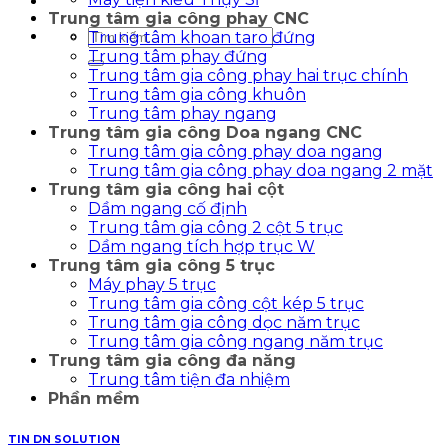
Trung tâm gia công phay CNC
Tìm
Trung tâm khoan taro đứng
kiếm:
Trung tâm phay đứng
Trung tâm gia công phay hai trục chính
Trung tâm gia công khuôn
Trung tâm phay ngang
Trung tâm gia công Doa ngang CNC
Trung tâm gia công phay doa ngang
Trung tâm gia công phay doa ngang 2 mặt
Trung tâm gia công hai cột
Dầm ngang cố định
Trung tâm gia công 2 cột 5 trục
Dầm ngang tích hợp trục W
Trung tâm gia công 5 trục
Máy phay 5 trục
Trung tâm gia công cột kép 5 trục
Trung tâm gia công dọc năm trục
Trung tâm gia công ngang năm trục
Trung tâm gia công đa năng
Trung tâm tiện đa nhiệm
Phần mềm
TIN DN SOLUTION