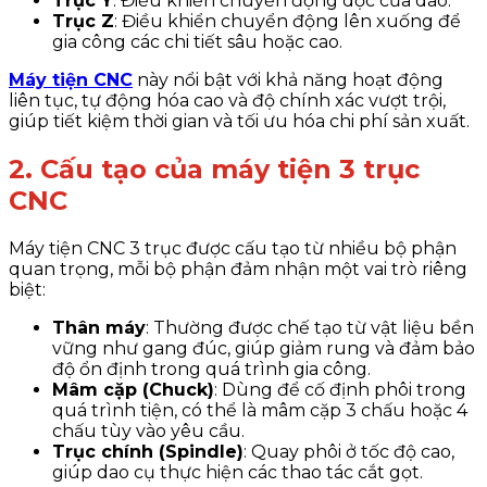
Trục Y
: Điều khiển chuyển động dọc của dao.
Trục Z
: Điều khiển chuyển động lên xuống để
gia công các chi tiết sâu hoặc cao.
Máy tiện CNC
này nổi bật với khả năng hoạt động
liên tục, tự động hóa cao và độ chính xác vượt trội,
giúp tiết kiệm thời gian và tối ưu hóa chi phí sản xuất.
2. Cấu tạo của máy tiện 3 trục
CNC
Máy tiện CNC 3 trục được cấu tạo từ nhiều bộ phận
quan trọng, mỗi bộ phận đảm nhận một vai trò riêng
biệt:
Thân máy
: Thường được chế tạo từ vật liệu bền
vững như gang đúc, giúp giảm rung và đảm bảo
độ ổn định trong quá trình gia công.
Mâm cặp (Chuck)
: Dùng để cố định phôi trong
quá trình tiện, có thể là mâm cặp 3 chấu hoặc 4
chấu tùy vào yêu cầu.
Trục chính (Spindle)
: Quay phôi ở tốc độ cao,
giúp dao cụ thực hiện các thao tác cắt gọt.