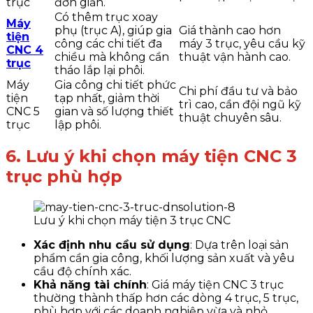
trục
đơn giản.
Có thêm trục xoay
Máy
phụ (trục A), giúp gia
Giá thành cao hơn
tiện
công các chi tiết đa
máy 3 trục, yêu cầu kỹ
CNC 4
chiều mà không cần
thuật vận hành cao.
trục
tháo lắp lại phôi.
Máy
Gia công chi tiết phức
Chi phí đầu tư và bảo
tiện
tạp nhất, giảm thời
trì cao, cần đội ngũ kỹ
CNC 5
gian và số lượng thiết
thuật chuyên sâu.
trục
lập phôi.
6. Lưu ý khi chọn máy tiện CNC 3
trục phù hợp
Lưu ý khi chọn máy tiện 3 trục CNC
Xác định nhu cầu sử dụng
: Dựa trên loại sản
phẩm cần gia công, khối lượng sản xuất và yêu
cầu độ chính xác.
Khả năng tài chính
: Giá máy tiện CNC 3 trục
thường thành thấp hơn các dòng 4 trục, 5 trục,
phù hợp với các doanh nghiệp vừa và nhỏ.