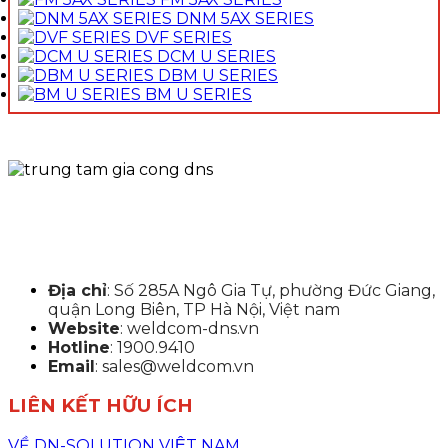
DNM 5AX SERIES
DVF SERIES
DCM U SERIES
DBM U SERIES
BM U SERIES
Địa chỉ
: Số 285A Ngô Gia Tự, phường Đức Giang,
quận Long Biên, TP Hà Nội, Việt nam
Website
: weldcom-dns.vn
Hotline
: 1900.9410
Email
: sales@weldcom.vn
LIÊN KẾT HỮU ÍCH
VỀ DN-SOLUTION VIỆT NAM