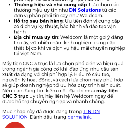
Thương hiệu và nhà cung cấp
: Lựa chọn các
thương hiệu uy tín như
DN Solutions
từ các
đơn vị phân phối tin cậy như Weldcom.
Hỗ trợ sau bán hàng
: Ưu tiên đơn vị cung cấp
có dịch vụ kỹ thuật, bảo hành và đào tạo vận
hành.
Địa chỉ mua uy tín
: Weldcom là một gợi ý đáng
tin cậy, với nhiều năm kinh nghiệm cung cấp
thiết bị cơ khí và dịch vụ hậu mãi chuyên nghiệp
tại Việt Nam.
Máy tiện CNC 3 trục là lựa chọn phổ biến và hiệu quả
trong ngành gia công cơ khí, đáp ứng nhu cầu sản
xuất đa dạng với chi phí hợp lý. Hiểu rõ cấu tạo,
nguyên lý hoạt động, và cách lựa chọn máy phù hợp
sẽ giúp doanh nghiệp tối ưu hóa quy trình sản xuất.
Nếu bạn đang tìm kiếm một địa chỉ mua
máy tiện
CNC 3 trục
uy tín, hãy liên hệ Weldcom ngay để
được hỗ trợ chuyên nghiệp và nhanh chóng.
Mục nhập này đã được đăng trong
TIN DN
SOLUTION
. Đánh dấu trang
permalink
.