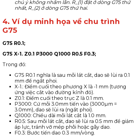
chú ý không nhầm lẫn. R_(1) đặt ở dòng G75 thứ
nhất, R_(2) ở dòng G75 thứ hai.
4. Ví dụ minh họa về chu trình
G75
G75 R0.1;
G75 X-1. Z0.1 P3000 Q1000 R0.5 F0.3;
Trong đó:
G75 R0.1 nghĩa là sau mỗi lát cắt, dao sẽ lùi ra 0.1
mm để ngắt phoi.
X-1.: Điểm cuối theo phương X là -1 mm (tương
ứng việc cắt vào đường kính đó).
Z0.1: Điểm cuối theo trục Z là 0.1 mm.
P3000: Cứ mỗi 3.0mm tiến vào (3000µm =
3.0mm), dao sẽ lùi ra (ngắt phoi).
Q1000: Chiều dài mỗi lát cắt là 1.0 mm.
R0.5: Sau mỗi lát cắt, dao sẽ lùi ra 0.5 mm để giảm
áp lực, tránh vỡ mép phôi hoặc gãy dao.
F0.3: Bước tiến dao 0.3 mm/vòng.