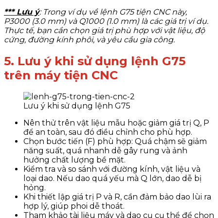
*** Lưu ý
: Trong ví dụ về lệnh G75 tiện CNC này,
P3000 (3.0 mm) và Q1000 (1.0 mm) là các giá trị ví dụ.
Thực tế, bạn cần chọn giá trị phù hợp với vật liệu, độ
cứng, đường kính phôi, và yêu cầu gia công.
5. Lưu ý khi sử dụng lệnh G75
trên máy tiện CNC
Lưu ý khi sử dụng lệnh G75
Nên thử trên vật liệu mẫu hoặc giảm giá trị Q, P
để an toàn, sau đó điều chỉnh cho phù hợp.
Chọn bước tiến (F) phù hợp: Quá chậm sẽ giảm
năng suất, quá nhanh dễ gây rung và ảnh
hưởng chất lượng bề mặt.
Kiểm tra và so sánh với đường kính, vật liệu và
loại dao. Nếu dao quá yếu mà Q lớn, dao dễ bị
hỏng.
Khi thiết lập giá trị P và R, cần đảm bảo dao lùi ra
hợp lý, giúp phoi dễ thoát.
Tham khảo tài liệu máy và dao cụ cụ thể để chọn