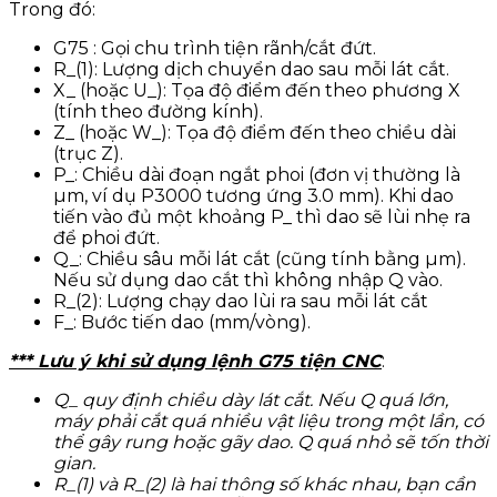
Trong đó:
G75 : Gọi chu trình tiện rãnh/cắt đứt.
R_(1): Lượng dịch chuyển dao sau mỗi lát cắt.
X_ (hoặc U_): Tọa độ điểm đến theo phương X
(tính theo đường kính).
Z_ (hoặc W_): Tọa độ điểm đến theo chiều dài
(trục Z).
P_: Chiều dài đoạn ngắt phoi (đơn vị thường là
µm, ví dụ P3000 tương ứng 3.0 mm). Khi dao
tiến vào đủ một khoảng P_ thì dao sẽ lùi nhẹ ra
để phoi đứt.
Q_: Chiều sâu mỗi lát cắt (cũng tính bằng µm).
Nếu sử dụng dao cắt thì không nhập Q vào.
R_(2): Lượng chạy dao lùi ra sau mỗi lát cắt
F_: Bước tiến dao (mm/vòng).
*** Lưu ý khi sử dụng lệnh G75 tiện CNC
:
Q_ quy định chiều dày lát cắt. Nếu Q quá lớn,
máy phải cắt quá nhiều vật liệu trong một lần, có
thể gây rung hoặc gãy dao. Q quá nhỏ sẽ tốn thời
gian.
R_(1) và R_(2) là hai thông số khác nhau, bạn cần