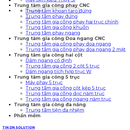
Trung tâm gia công phay CNC
Tìm
Trung tâm khoan taro đứng
kiếm:
Trung tâm phay đứng
Trung tâm gia công phay hai trục chính
Trung tâm gia công khuôn
Trung tâm phay ngang
Trung tâm gia công Doa ngang CNC
Trung tâm gia công phay doa ngang
Trung tâm gia công phay doa ngang 2 mặt
Trung tâm gia công hai cột
Dầm ngang cố định
Trung tâm gia công 2 cột 5 trục
Dầm ngang tích hợp trục W
Trung tâm gia công 5 trục
Máy phay 5 trục
Trung tâm gia công cột kép 5 trục
Trung tâm gia công dọc năm trục
Trung tâm gia công ngang năm trục
Trung tâm gia công đa năng
Trung tâm tiện đa nhiệm
Phần mềm
TIN DN SOLUTION