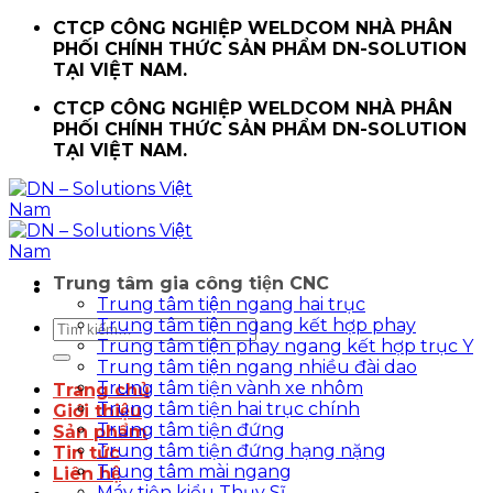
Chuyển
CTCP CÔNG NGHIỆP WELDCOM NHÀ PHÂN
đến
PHỐI CHÍNH THỨC SẢN PHẨM DN-SOLUTION
nội
TẠI VIỆT NAM.
dung
CTCP CÔNG NGHIỆP WELDCOM NHÀ PHÂN
PHỐI CHÍNH THỨC SẢN PHẨM DN-SOLUTION
TẠI VIỆT NAM.
Trung tâm gia công tiện CNC
Trung tâm tiện ngang hai trục
Trung tâm tiện ngang kết hợp phay
Tìm
Trung tâm tiện phay ngang kết hợp trục Y
kiếm:
Trung tâm tiện ngang nhiều đài dao
Trung tâm tiện vành xe nhôm
Trang chủ
Trung tâm tiện hai trục chính
Giới thiệu
Trung tâm tiện đứng
Sản phẩm
Trung tâm tiện đứng hạng nặng
Tin tức
Trung tâm mài ngang
Liên hệ
Máy tiện kiểu Thụy Sĩ