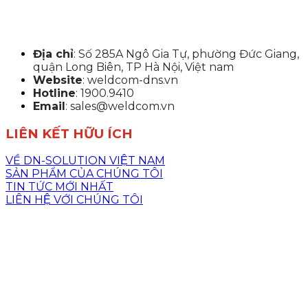
Địa chỉ
: Số 285A Ngô Gia Tự, phường Đức Giang,
quận Long Biên, TP Hà Nội, Việt nam
Website
: weldcom-dns.vn
Hotline
: 1900.9410
Email
: sales@weldcom.vn
LIÊN KẾT HỮU ÍCH
VỀ DN-SOLUTION VIỆT NAM
SẢN PHẨM CỦA CHÚNG TÔI
TIN TỨC MỚI NHẤT
LIÊN HỆ VỚI CHÚNG TÔI