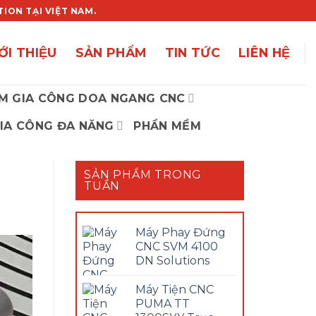
ON TẠI VIỆT NAM.
ỚI THIỆU
SẢN PHẨM
TIN TỨC
LIÊN HỆ
M GIA CÔNG DOA NGANG CNC
IA CÔNG ĐA NĂNG
PHẦN MỀM
SẢN PHẨM TRONG
TUẦN
Máy Phay Đứng
CNC SVM 4100
DN Solutions
Máy Tiện CNC
PUMA TT