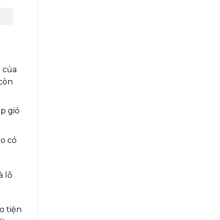
g của
 còn
p gió
ao có
à lỗ
o tiện