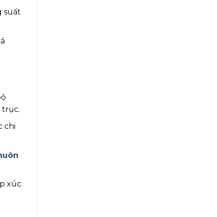
g suất
uá
bộ
 trục.
 chi
huôn
ếp xúc