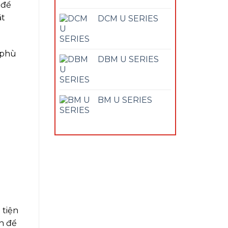
 để
ặt
DCM U SERIES
 phù
DBM U SERIES
BM U SERIES
 tiện
ện để