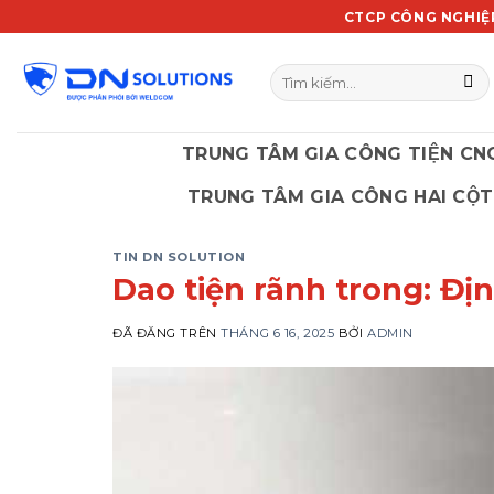
Chuyển
CTCP CÔNG NGHIỆ
đến
nội
Tìm
dung
kiếm:
TRUNG TÂM GIA CÔNG TIỆN CN
TRUNG TÂM GIA CÔNG HAI CỘT
TIN DN SOLUTION
Dao tiện rãnh trong: Đị
ĐÃ ĐĂNG TRÊN
THÁNG 6 16, 2025
BỞI
ADMIN