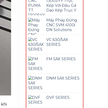
1300SYY Trục
Kép Với Đầu Gá
Dao Kép Trục Y
Máy Phay Đứng
CNC SVM 4100i
DN Solutions
VC 630/5AX
SERIES
FM 5AX SERIES
DNM 5AX SERIES
DVF SERIES
 khi