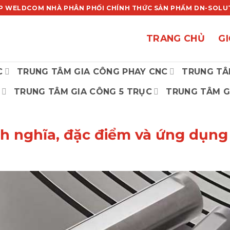
P WELDCOM NHÀ PHÂN PHỐI CHÍNH THỨC SẢN PHẨM DN-SOLUTI
TRANG CHỦ
GI
C
TRUNG TÂM GIA CÔNG PHAY CNC
TRUNG TÂ
TRUNG TÂM GIA CÔNG 5 TRỤC
TRUNG TÂM G
nh nghĩa, đặc điểm và ứng dụng