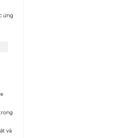
ác ứng
de
 trong
át và