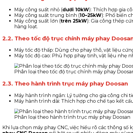
Máy công suất nhỏ (
dưới 10kW
)
: Thích hợp gia cô
Máy công suất trung bình (
10–25kW
)
: Phổ biến c
Máy công suất lớn (
trên 25kW
)
: Gia công thép c
hàng loạt.
2.2. Theo tốc độ trục chính máy phay Doosa
Máy tốc độ thấp
: Dùng cho phay thô, vật liệu cứng
Máy tốc độ cao
: Phù hợp phay tinh, vật liệu nhẹ 
Phân loại theo tốc độ trục chính máy phay Doosa
2.3. Theo hành trình trục máy phay Doosan
Máy hành trình ngắn
: Lý tưởng cho gia công chi t
Máy hành trình dài
: Thích hợp cho chế tạo kết c
Phân loại theo hành trình trục máy phay Doosan
Khi lựa chọn máy phay CNC, việc hiểu rõ các thông số 