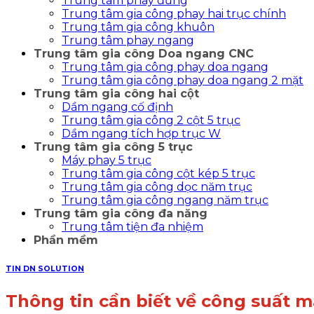
Trung tâm phay đứng
Trung tâm gia công phay hai trục chính
Trung tâm gia công khuôn
Trung tâm phay ngang
Trung tâm gia công Doa ngang CNC
Trung tâm gia công phay doa ngang
Trung tâm gia công phay doa ngang 2 mặt
Trung tâm gia công hai cột
Dầm ngang cố định
Trung tâm gia công 2 cột 5 trục
Dầm ngang tích hợp trục W
Trung tâm gia công 5 trục
Máy phay 5 trục
Trung tâm gia công cột kép 5 trục
Trung tâm gia công dọc năm trục
Trung tâm gia công ngang năm trục
Trung tâm gia công đa năng
Trung tâm tiện đa nhiệm
Phần mềm
TIN DN SOLUTION
Thông tin cần biết về công suất