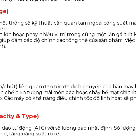
ge)
à một thông số kỹ thuật cần quan tâm ngoài công suất 
iện.
lớn hoặc phay nhiều vị trí trong cùng một lần gá, tiết ki
 giúp đảm bảo độ chính xác tổng thể của sản phẩm. Việ
nh.
/phút) liên quan đến tốc độ dịch chuyển của bàn máy h
hạn chế hiện tượng mài mòn dao hoặc cháy bề mặt chi ti
ạp. Các máy có khả năng điều chỉnh tốc độ linh hoạt sẽ 
acity & Type)
dao tự động (ATC) với số lượng dao nhất định. Số lượn
g, tăng năng suất rõ rệt.