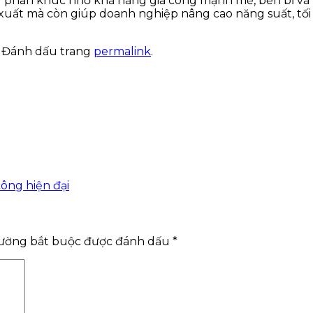
 phân khúc nhờ khả năng gia công mạnh mẽ, bền bỉ và hi
xuất mà còn giúp doanh nghiệp nâng cao năng suất, tối 
. Đánh dấu trang
permalink
.
ông hiện đại
rường bắt buộc được đánh dấu
*