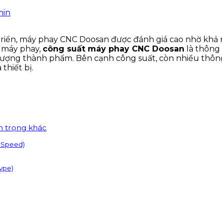
min
riển,
máy phay CNC Doosan
được đánh giá cao nhờ khả n
n máy phay,
công suất máy phay CNC Doosan
là thông 
t lượng thành phẩm. Bên cạnh công suất, còn nhiều thôn
thiết bị.
n trọng khác
e Speed)
ype)