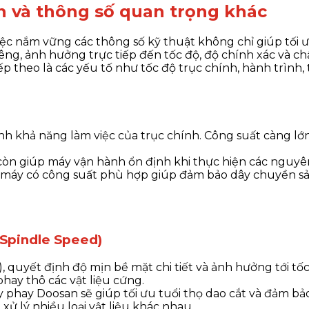
n và thông số quan trọng khác
việc nắm vững các thông số kỹ thuật không chỉ giúp tối 
iêng, ảnh hưởng trực tiếp đến tốc độ, độ chính xác và ch
ếp theo là các yếu tố như tốc độ trục chính, hành trình,
ánh khả năng làm việc của trục chính. Công suất càng lớ
còn giúp máy vận hành ổn định khi thực hiện các nguyê
ọn máy có công suất phù hợp giúp đảm bảo dây chuyền sản
(Spindle Speed)
quyết định độ mịn bề mặt chi tiết và ảnh hưởng tới tố
phay thô các vật liệu cứng.
y phay Doosan sẽ giúp tối ưu tuổi thọ dao cắt và đảm bả
xử lý nhiều loại vật liệu khác nhau.