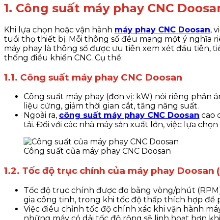
1. Công suất máy phay CNC Doosa
Khi lựa chọn hoặc vận hành
máy phay CNC Doosan
, 
tuổi thọ thiết bị. Mỗi thông số đều mang một ý nghĩa r
máy phay
là thông số được ưu tiên xem xét đầu tiên, ti
thống điều khiển CNC. Cụ thể:
1.1. Công suất máy phay CNC Doosan
Công suất máy phay
(đơn vị: kW) nói riêng phản 
liệu cứng, giảm thời gian cắt, tăng năng suất.
Ngoài ra,
công suất máy phay CNC Doosan
cao 
tải.
Đối với các nhà máy sản xuất lớn, việc lựa ch
Công suất của máy phay CNC Doosan
1.2. Tốc độ trục chính của máy phay Doosan 
Tốc độ trục chính được đo bằng vòng/phút (RPM), 
gia công tinh, trong khi tốc độ thấp thích hợp để 
Việc điều chỉnh tốc độ chính xác khi vận hành má
những máy có dải tốc độ rộng sẽ linh hoạt hơn khi 