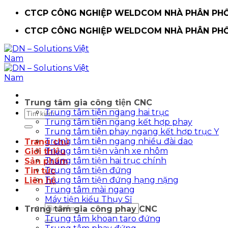
Chuyển
CTCP CÔNG NGHIỆP WELDCOM NHÀ PHÂN PHỐI
đến
CTCP CÔNG NGHIỆP WELDCOM NHÀ PHÂN PHỐI
nội
dung
Trung tâm gia công tiện CNC
Trung tâm tiện ngang hai trục
Tìm
Trung tâm tiện ngang kết hợp phay
kiếm:
Trung tâm tiện phay ngang kết hợp trục Y
Trung tâm tiện ngang nhiều đài dao
Trang chủ
Trung tâm tiện vành xe nhôm
Giới thiệu
Trung tâm tiện hai trục chính
Sản phẩm
Trung tâm tiện đứng
Tin tức
Trung tâm tiện đứng hạng nặng
Liên hệ
Trung tâm mài ngang
Máy tiện kiểu Thụy Sĩ
Tìm
Trung tâm gia công phay CNC
kiếm:
Trung tâm khoan taro đứng