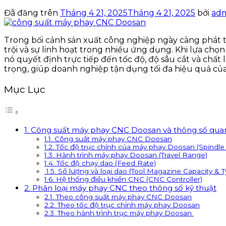
Đã đăng trên
Tháng 4 21, 2025
Tháng 4 21, 2025
bởi
ad
Trong bối cảnh sản xuất công nghiệp ngày càng phát t
trội và sự linh hoạt trong nhiều ứng dụng. Khi lựa chọ
nó quyết định trực tiếp đến tốc độ, độ sâu cắt và chấ
trọng, giúp doanh nghiệp tận dụng tối đa hiệu quả của 
Mục Lục
1. Công suất máy phay CNC Doosan và thông số qua
1.1. Công suất máy phay CNC Doosan
1.2. Tốc độ trục chính của máy phay Doosan (Spindl
1.3. Hành trình máy phay Doosan (Travel Range)
1.4. Tốc độ chạy dao (Feed Rate)
1.5. Số lượng và loại dao (Tool Magazine Capacity & T
1.6. Hệ thống điều khiển CNC (CNC Controller)
2. Phân loại máy phay CNC theo thông số kỹ thuật
2.1. Theo công suất máy phay CNC Doosan
2.2. Theo tốc độ trục chính máy phay Doosan
2.3. Theo hành trình trục máy phay Doosan