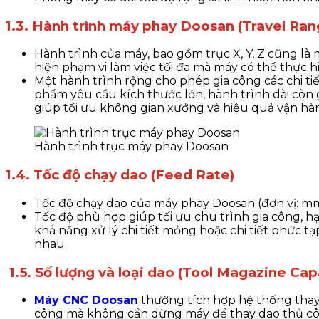
1.3. Hành trình máy phay Doosan (Travel Ran
Hành trình của máy, bao gồm trục X, Y, Z cũng l
hiện phạm vi làm việc tối đa mà máy có thể thực h
Một hành trình rộng cho phép gia công các chi tiết 
phẩm yêu cầu kích thước lớn, hành trình dài còn
giúp tối ưu không gian xưởng và hiệu quả vận hà
Hành trình trục máy phay Doosan
1.4. Tốc độ chạy dao (Feed Rate)
Tốc độ chạy dao của máy phay Doosan (đơn vị: mm
Tốc độ phù hợp giúp tối ưu chu trình gia công, 
khả năng xử lý chi tiết mỏng hoặc chi tiết phức t
nhau.
1.5. Số lượng và loại dao (Tool Magazine Cap
Máy CNC Doosan
thường tích hợp hệ thống thay 
công mà không cần dừng máy để thay dao thủ côn