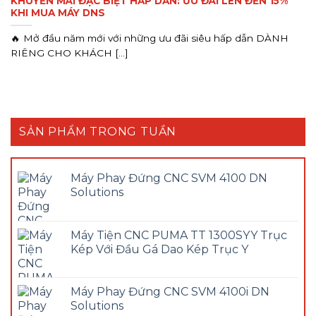
KHUYẾN MÃI ĐẶC BIỆT HẤP DẪN: ƯU ĐÃI LÊN ĐẾN 15%
KHI MUA MÁY DNS
🔥 Mở đầu năm mới với những ưu đãi siêu hấp dẫn DÀNH
RIÊNG CHO KHÁCH [...]
SẢN PHẨM TRONG TUẦN
Máy Phay Đứng CNC SVM 4100 DN
Solutions
Máy Tiện CNC PUMA TT 1300SYY Trục
Kép Với Đầu Gá Dao Kép Trục Y
Máy Phay Đứng CNC SVM 4100i DN
Solutions