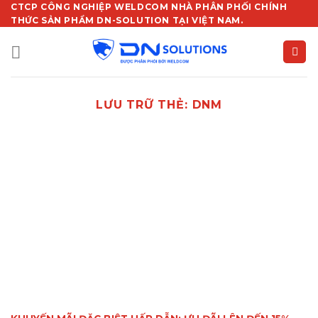
Chuyển
CTCP CÔNG NGHIỆP WELDCOM NHÀ PHÂN PHỐI CHÍNH
THỨC SẢN PHẨM DN-SOLUTION TẠI VIỆT NAM.
đến
nội
dung
LƯU TRỮ THẺ:
DNM