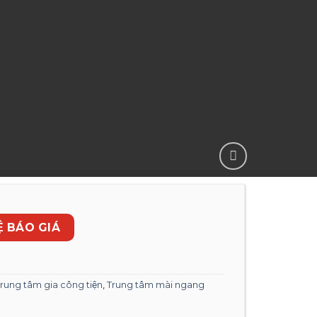
̣ BÁO GIÁ
rung tâm gia công tiện
,
Trung tâm mài ngang