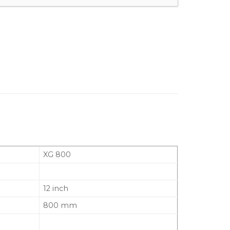
XG 800
12 inch
800 mm