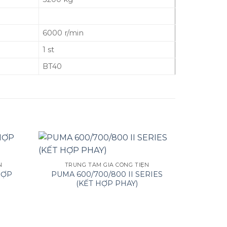
6000 r/min
1 st
BT40
TRUN
P
N
TRUNG TÂM GIA CÔNG TIỆN
ỢP
PUMA 600/700/800 II SERIES
(KẾT HỢP PHAY)