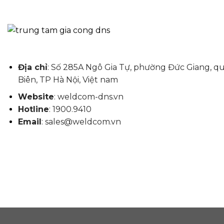
Địa chỉ
: Số 285A Ngô Gia Tự, phường Đức Giang, q
Biên, TP Hà Nội, Việt nam
Website
: weldcom-dns.vn
Hotline
: 1900.9410
Email
: sales@weldcom.vn