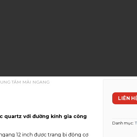
RUNG TÂM MÀI NGANG
LIÊN HÊ
 quartz với đường kính gia công
Danh mục:
T
ngang 12 inch được trang bị động cơ