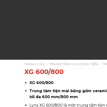
TRANG CHỦ
/
TRUNG TÂM GIA CÔNG TIỆN
/
T
XG 600/800
XG 600/800
Trung tâm tiện mài bằng gốm ceramic
tối đa 600 mm/800 mm
Lynx XG 600/800 là một trung tâm tiện 