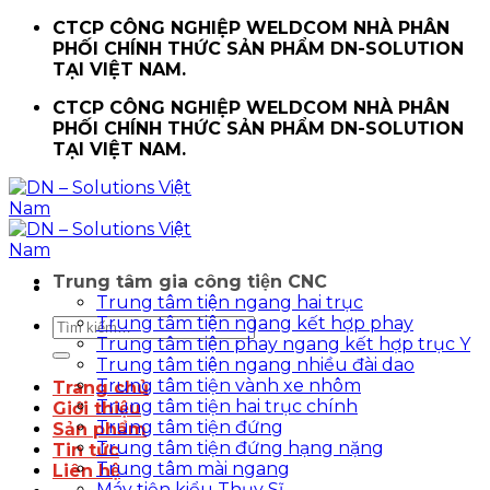
Chuyển
CTCP CÔNG NGHIỆP WELDCOM NHÀ PHÂN
đến
PHỐI CHÍNH THỨC SẢN PHẨM DN-SOLUTION
nội
TẠI VIỆT NAM.
dung
CTCP CÔNG NGHIỆP WELDCOM NHÀ PHÂN
PHỐI CHÍNH THỨC SẢN PHẨM DN-SOLUTION
TẠI VIỆT NAM.
Trung tâm gia công tiện CNC
Trung tâm tiện ngang hai trục
Trung tâm tiện ngang kết hợp phay
Tìm
Trung tâm tiện phay ngang kết hợp trục Y
kiếm:
Trung tâm tiện ngang nhiều đài dao
Trung tâm tiện vành xe nhôm
Trang chủ
Trung tâm tiện hai trục chính
Giới thiệu
Trung tâm tiện đứng
Sản phẩm
Trung tâm tiện đứng hạng nặng
Tin tức
Trung tâm mài ngang
Liên hệ
Máy tiện kiểu Thụy Sĩ