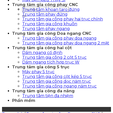
Trung tâm gia công phay CNC
Tìm
Trung tâm khoan taro đứng
kiếm:
Trung tâm phay đứng
Trung tâm gia công phay hai trục chính
Trung tâm gia công khuôn
Trung tâm phay ngang
Trung tâm gia công Doa ngang CNC
Trung tâm gia công phay doa ngang
Trung tâm gia công phay doa ngang 2 mặt
Trung tâm gia công hai cột
Dầm ngang cố định
Trung tâm gia công 2 cột 5 trục
Dầm ngang tích hợp trục W
Trung tâm gia công 5 trục
Máy phay 5 trục
Trung tâm gia công cột kép 5 trục
Trung tâm gia công dọc năm trục
Trung tâm gia công ngang năm trục
Trung tâm gia công đa năng
Trung tâm tiện đa nhiệm
Phần mềm