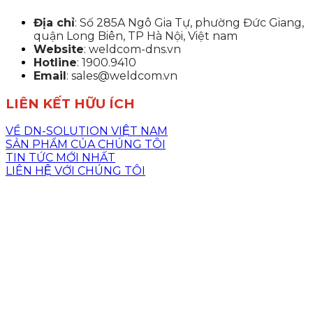
Địa chỉ
: Số 285A Ngô Gia Tự, phường Đức Giang,
quận Long Biên, TP Hà Nội, Việt nam
Website
: weldcom-dns.vn
Hotline
: 1900.9410
Email
: sales@weldcom.vn
LIÊN KẾT HỮU ÍCH
VỀ DN-SOLUTION VIỆT NAM
SẢN PHẨM CỦA CHÚNG TÔI
TIN TỨC MỚI NHẤT
LIÊN HỆ VỚI CHÚNG TÔI