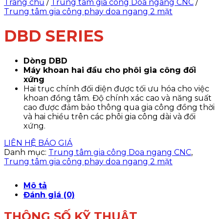
Trang chủ
/
Trung tâm gia công Doa ngang CNC
/
Trung tâm gia công phay doa ngang 2 mặt
DBD SERIES
Dòng DBD
Máy khoan hai đầu cho phôi gia công đối
xứng
Hai trục chính đối diện được tối ưu hóa cho việc
khoan đồng tâm. Độ chính xác cao và năng suất
cao được đảm bảo thông qua gia công đồng thời
và hai chiều trên các phôi gia công dài và đối
xứng.
LIÊN HỆ BÁO GIÁ
Danh mục:
Trung tâm gia công Doa ngang CNC
,
Trung tâm gia công phay doa ngang 2 mặt
Mô tả
Đánh giá (0)
THÔNG SỐ KỸ THUẬT