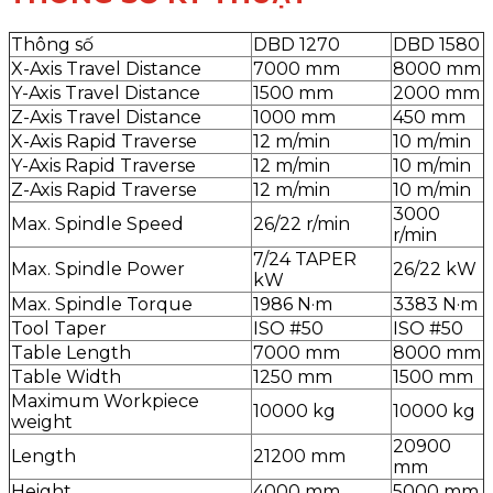
Thông số
DBD 1270
DBD 1580
X-Axis Travel Distance
7000 mm
8000 mm
Y-Axis Travel Distance
1500 mm
2000 mm
Z-Axis Travel Distance
1000 mm
450 mm
X-Axis Rapid Traverse
12 m/min
10 m/min
Y-Axis Rapid Traverse
12 m/min
10 m/min
Z-Axis Rapid Traverse
12 m/min
10 m/min
3000
Max. Spindle Speed
26/22 r/min
r/min
7/24 TAPER
Max. Spindle Power
26/22 kW
kW
Max. Spindle Torque
1986 N·m
3383 N·m
Tool Taper
ISO #50
ISO #50
Table Length
7000 mm
8000 mm
Table Width
1250 mm
1500 mm
Maximum Workpiece
10000 kg
10000 kg
weight
20900
Length
21200 mm
mm
Height
4000 mm
5000 mm