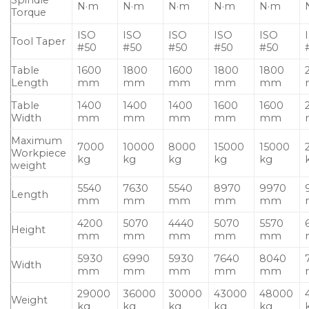
Spindle
N·m
N·m
N·m
N·m
N·m
Torque
ISO
ISO
ISO
ISO
ISO
Tool Taper
#50
#50
#50
#50
#50
Table
1600
1800
1600
1800
1800
Length
mm
mm
mm
mm
mm
Table
1400
1400
1400
1600
1600
Width
mm
mm
mm
mm
mm
Maximum
7000
10000
8000
15000
15000
Workpiece
kg
kg
kg
kg
kg
weight
5540
7630
5540
8970
9970
Length
mm
mm
mm
mm
mm
4200
5070
4440
5070
5570
Height
mm
mm
mm
mm
mm
5930
6990
5930
7640
8040
Width
mm
mm
mm
mm
mm
29000
36000
30000
43000
48000
Weight
kg
kg
kg
kg
kg