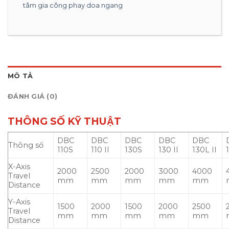
tâm gia công phay doa ngang
MÔ TẢ
ĐÁNH GIÁ (0)
THÔNG SỐ KỸ THUẬT
DBC
DBC
DBC
DBC
DBC
Thông số
110S
110 II
130S
130 II
130L II
X-Axis
2000
2500
2000
3000
4000
Travel
mm
mm
mm
mm
mm
Distance
Y-Axis
1500
2000
1500
2000
2500
Travel
mm
mm
mm
mm
mm
Distance