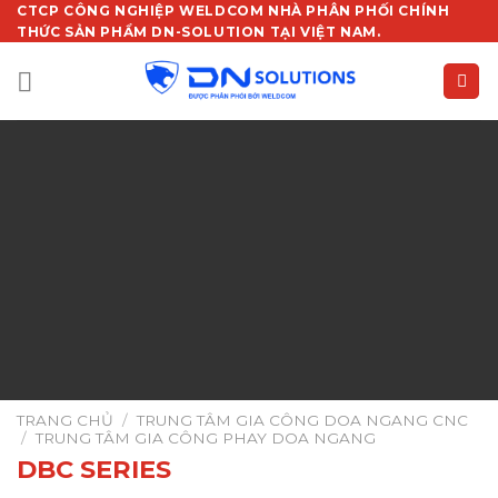
Chuyển
CTCP CÔNG NGHIỆP WELDCOM NHÀ PHÂN PHỐI CHÍNH
THỨC SẢN PHẨM DN-SOLUTION TẠI VIỆT NAM.
đến
nội
dung
TRANG CHỦ
/
TRUNG TÂM GIA CÔNG DOA NGANG CNC
/
TRUNG TÂM GIA CÔNG PHAY DOA NGANG
DBC SERIES